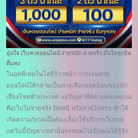
อุ่นใจ เว็บหวยออนไลน์ จ่ายหนัก จ่ายจริง มั่นใจทุกบิล
ที่แทง
ในยุคที่เทคโนโลยีก้าวหน้า การเล่นหวย
ออนไลน์ได้กลายเป็นทางเลือกยอดนิยมของนัก
เสี่ยงโชคทั่วประเทศ แต่ปัญหาที่หลายคนเคยเจอ
คือเว็บไม่จ่ายจริง ปิดหนี หรือจ่ายไม่ครบ ทำให้
เกิดความกังวลเมื่อต้องเลือกใช้บริการเว็บหวย
แต่วันนี้ปัญหาเหล่านั้นจะหมดไปเมื่อคุณได้รู้จัก