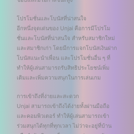
โปรโมชั่นและโบนัสที่น่าสนใจ
อีกหนึ่งจุดเด่นของ Unjai คือการมีโปรโม
ชั่นและโบนัสที่น่าสนใจ สำหรับสมาชิกใหม่
และสมาชิกเก่า โดยมีการแจกโบนัสเงินฝาก
โบนัสแนะนำเพื่อน และโปรโมชั่นอื่น ๆ ที่
ทำให้ผู้เล่นสามารถรับสิทธิประโยชน์เพิ่ม
เติมและเพิ่มความสนุกในการเล่นเกม
การเข้าถึงที่ง่ายและสะดวก
Unjai สามารถเข้าถึงได้ง่ายทั้งผ่านมือถือ
และคอมพิวเตอร์ ทำให้ผู้เล่นสามารถเข้า
ร่วมสนุกได้ทุกที่ทุกเวลา ไม่ว่าจะอยู่ที่บ้าน