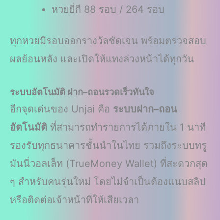
หวยยี่กี 88 รอบ / 264 รอบ
ทุกหวยมีรอบออกรางวัลชัดเจน พร้อมตรวจสอบ
ผลย้อนหลัง และเปิดให้แทงล่วงหน้าได้ทุกวัน
ระบบอัตโนมัติ ฝาก–ถอนรวดเร็วทันใจ
อีกจุดเด่นของ Unjai คือ
ระบบฝาก–ถอน
อัตโนมัติ
ที่สามารถทำรายการได้ภายใน 1 นาที
รองรับทุกธนาคารชั้นนำในไทย รวมถึงระบบทรู
มันนี่วอลเล็ท (TrueMoney Wallet) ที่สะดวกสุด
ๆ สำหรับคนรุ่นใหม่ โดยไม่จำเป็นต้องแนบสลิป
หรือติดต่อเจ้าหน้าที่ให้เสียเวลา