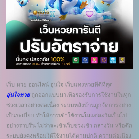
เว็บ หวย ออนไลน์ อุ่นใจ เว็บแทงหวยที่ดีที่สุด
อุ่นใจหวย
ถูกออกแบบมาเพื่อรองรับการใช้งานในทุก
ช่วงเวลาอย่างต่อเนื่อง ระบบหลังบ้านถูกจัดการอย่าง
เป็นระเบียบ ทำให้การเข้าใช้งานในแต่ละวันเป็นไป
อย่างราบรื่น ไม่ว่าจะเข้าเว็บช่วงเช้า กลางวัน หรือดึก
ระบบยังคงพร้อมให้ใช้งานได้ตามปกติ ความต่อเนื่อง