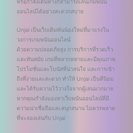
หรือกำลังเดินทางก็สามารถเล่นเกมพนัน
ออนไลน์ได้อย่างสะดวกสบาย
Unjai เป็นเว็บเดิมพันน้องใหม่ที่มาแรงใน
วงการเกมพนันออนไลน์
ด้วยความปลอดภัยสูง การบริการที่รวดเร็ว
และทันสมัย เกมที่หลากหลายและมีคุณภาพ
โปรโมชั่นและโบนัสที่น่าสนใจ และการเข้า
ถึงที่ง่ายและสะดวก ทำให้ Unjai เป็นที่นิยม
และได้รับความไว้วางใจจากผู้เล่นมากมาย
หากคุณกำลังมองหาเว็บพนันออนไลน์ที่มี
ความน่าเชื่อถือและสนุกสนาน ไม่ควรพลาด
ที่จะลองเล่นกับ Unjai