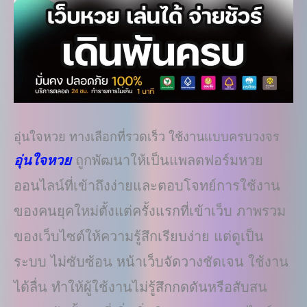
อุ่นใจหวย ทางเลือกที่รวดเร็ว ใช้งานแบบครบวงจร
อุ่นใจหวย
ถูกพัฒนาให้เป็นแพลตฟอร์มหวย
ออนไลน์ที่เข้าถึงง่ายและตอบโจทย์การใช้งาน
ของคนยุคใหม่ตั้งแต่ครั้งแรกที่เข้าเว็บ ภาพรวม
ของเว็บไซต์ให้ความรู้สึกเรียบง่าย แต่ดูเป็น
ระบบ ไม่ซับซ้อน หน้าเว็บจัดวางชัดเจน ใช้งาน
ได้ลื่น ทำให้ผู้ใช้งานไม่รู้สึกกดดันหรือสับสน