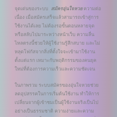
จุดเด่นของระบบ
สมัครอุ่นใจหวย
ความต่อ
เนื่อง เมื่อสมัครเสร็จแล้วสามารถเข้าสู่การ
ใช้งานได้เลย ไม่ต้องรอขั้นตอนหลายจุด
หรือสลับไปมาระหว่างหน้าเว็บ ความลื่น
ไหลตรงนี้ช่วยให้ผู้ใช้งานรู้สึกสบาย และไม่
หลุดโฟกัสจากสิ่งที่ตั้งใจจะเข้ามาใช้งาน
ตั้งแต่แรก เหมาะกับพฤติกรรมของคนยุค
ใหม่ที่ต้องการความเร็วและความชัดเจน
ในภาพรวม ระบบสมัครของอุ่นใจหวยช่วย
ลดอุปสรรคในการเริ่มต้นใช้งาน ทำให้การ
เปลี่ยนจากผู้เข้าชมเป็นผู้ใช้งานจริงเป็นไป
อย่างเป็นธรรมชาติ ความง่ายและความ