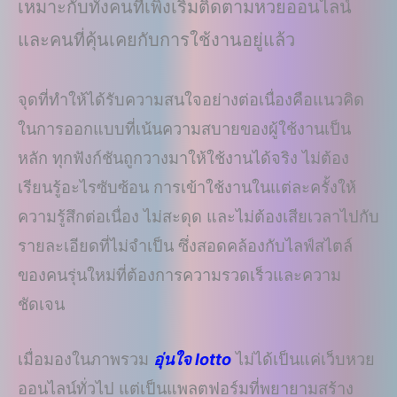
เหมาะกับทั้งคนที่เพิ่งเริ่มติดตามหวยออนไลน์
และคนที่คุ้นเคยกับการใช้งานอยู่แล้ว
จุดที่ทำให้ได้รับความสนใจอย่างต่อเนื่องคือแนวคิด
ในการออกแบบที่เน้นความสบายของผู้ใช้งานเป็น
หลัก ทุกฟังก์ชันถูกวางมาให้ใช้งานได้จริง ไม่ต้อง
เรียนรู้อะไรซับซ้อน การเข้าใช้งานในแต่ละครั้งให้
ความรู้สึกต่อเนื่อง ไม่สะดุด และไม่ต้องเสียเวลาไปกับ
รายละเอียดที่ไม่จำเป็น ซึ่งสอดคล้องกับไลฟ์สไตล์
ของคนรุ่นใหม่ที่ต้องการความรวดเร็วและความ
ชัดเจน
เมื่อมองในภาพรวม
อุ่นใจ lotto
ไม่ได้เป็นแค่เว็บหวย
ออนไลน์ทั่วไป แต่เป็นแพลตฟอร์มที่พยายามสร้าง