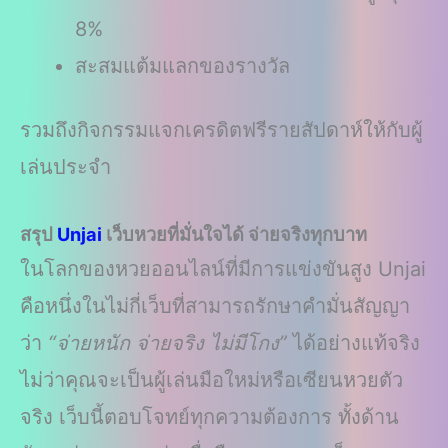
8%
สะสมแต้มแลกของรางวัล
รวมถึงกิจกรรมแจกเครดิตฟรีรายสัปดาห์ให้กับผู้
เล่นประจำ
สรุป
Unjai
เว็บหวยที่มั่นใจได้ จ่ายจริงทุกบาท
ในโลกของหวยออนไลน์ที่มีการแข่งขันสูง Unjai
คือหนึ่งในไม่กี่เว็บที่สามารถรักษาคำมั่นสัญญา
ว่า
“จ่ายหนัก จ่ายจริง ไม่มีโกง”
ได้อย่างแท้จริง
ไม่ว่าคุณจะเป็นผู้เล่นมือใหม่หรือเซียนหวยตัว
จริง เว็บนี้ตอบโจทย์ทุกความต้องการ ทั้งด้าน